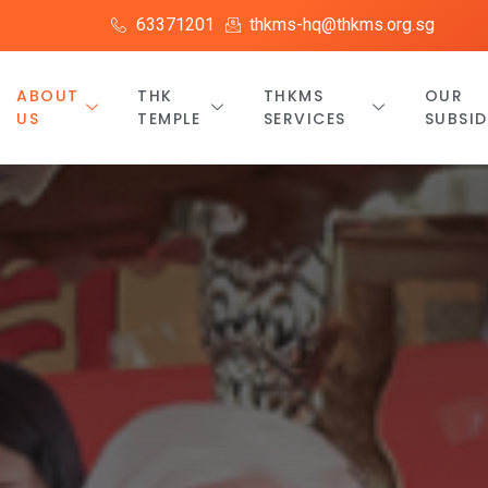
63371201
thkms-hq@thkms.org.sg
ABOUT
THK
THKMS
OUR
US
TEMPLE
SERVICES
SUBSID