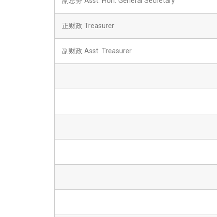
副总务 Asst. Hon. General Secretary
正财政 Treasurer
副财政 Asst. Treasurer