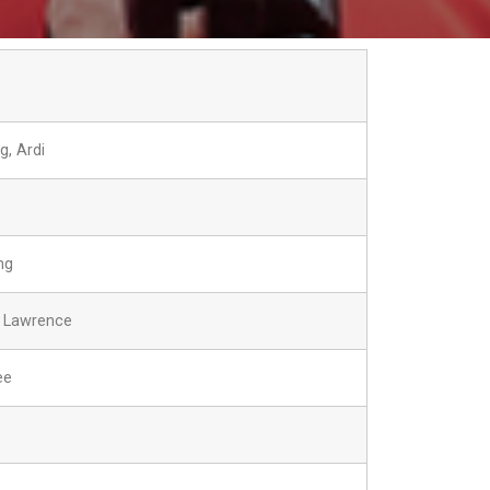
, Ardi
ng
 Lawrence
ee